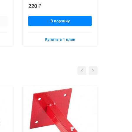
220
220
₽
₽
В корзину
Купить в 1 клик
К