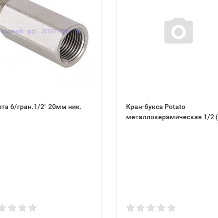
та 6/гран.1/2" 20мм ник.
Кран-букса Potato
металлокерамическая 1/2 (под
юбку, 20 шлиц, 180 град, гор.
хол. вода) P51-1