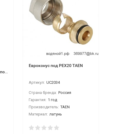
Евроконус под PEX20 TAEN
Муфта 6/г
 и
Артикул:
UC2034
Страна бренда:
Россия
Гарантия:
1 год
Производитель:
TAEN
Материал:
латунь