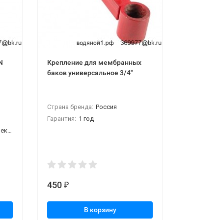
N
Крепление для мембранных
Теплонос
баков универсальное 3/4"
Эко 30" к
Страна бренда:
Россия
Производи
Гарантия:
1 год
:
-30
кте
:
пропилен
450
4 840
₽
₽
В корзину