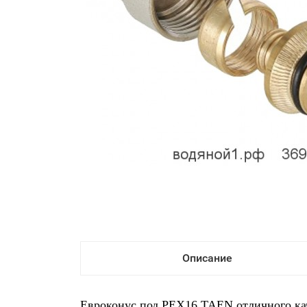
Описание
Евроконус под РЕX16 TAEN отличного кач