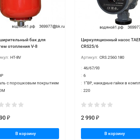
ширительный бак для
Циркуляционный насос TAE
тем отопления V-8
CRS25/6
икул:
HT-8V
Артикул:
CRS.2560.180
:
46/67/93
НР
:
6
аль с порошковым покрытием
:
1"ВР, накидные гайки в компле
DM
:
220
590
2 990
₽
₽
В корзину
В корзину