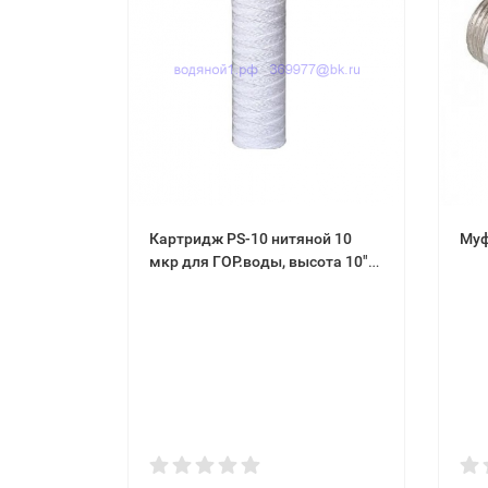
Картридж PS-10 нитяной 10
Муф
мкр для ГОР.воды, высота 10"
AquaKratos АКv-121