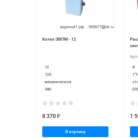
Котел ЭВПМ - 12
Рас
сис
Арт
:
12
:
8
:
120
:
1"
:
механическое
:
ст
:
380
:
EP
8 370
1 
₽
В корзину