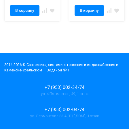
В корзину
В корзину
2014-2026 © Cантехника, системы отопления и водоснабжения в
Каменске-Уральском — Водяной № 1
+7 (953) 002-34-74
ул. 4 Пятилетки , 49, 1 этаж
+7 (953) 002-04-74
ул. Лермонтова 83 А, ТЦ "ДОМ", 1 этаж