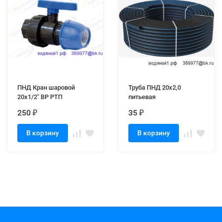
ПНД Кран шаровой
Труба ПНД 20х2,0
20х1/2" ВР РТП
питьевая
250
35
₽
₽
В корзину
В корзину