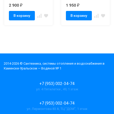
2 900
1 950
₽
₽
В корзину
В корзину
2014-2026 © Cантехника, системы отопления и водоснабжения в
Каменске-Уральском — Водяной № 1
+7 (953) 002-34-74
ул. 4 Пятилетки , 49, 1 этаж
+7 (953) 002-04-74
ул. Лермонтова 83 А, ТЦ "ДОМ", 1 этаж