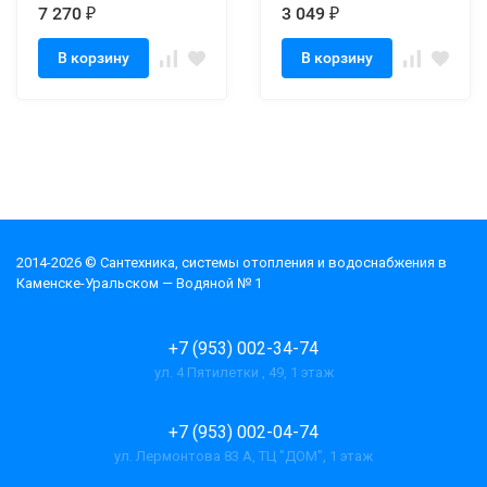
7 270
3 049
₽
₽
В корзину
В корзину
2014-2026 © Cантехника, системы отопления и водоснабжения в
Каменске-Уральском — Водяной № 1
+7 (953) 002-34-74
ул. 4 Пятилетки , 49, 1 этаж
+7 (953) 002-04-74
ул. Лермонтова 83 А, ТЦ "ДОМ", 1 этаж