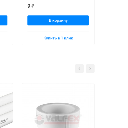
9
6
₽
₽
В корзину
Купить в 1 клик
К