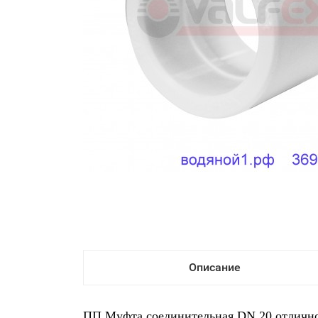
Описание
ПП Муфта соединительная DN 20 отличног