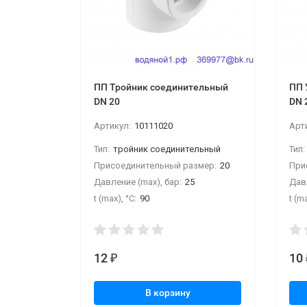
ПП Тройник соединительный
ПП 
DN 20
DN 
Артикул:
10111020
Арт
Тип:
тройник соединительный
Тип:
Присоединительный размер:
20
При
Давление (max), бар:
25
Давл
t (max), °С:
90
t (ma
12
10
₽
В корзину