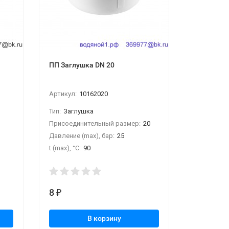
ПП Заглушка DN 20
ПП Муфта 
Артикул:
10162020
Артикул:
1
Тип:
Заглушка
Тип:
муфта
Присоединительный размер:
20
Присоедин
Давление (max), бар:
25
Давление (
t (max), °С:
90
t (max), °С:
8
117
₽
₽
В корзину