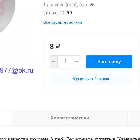
Давление (max), бар:
25
t (max), °С:
90
Все характеристики
8
₽
В корзину
Купить в 1 клик
Характеристики
о качества по цене 8 руб. Вы можете купить в Каменске