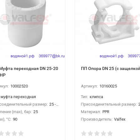
Муфта переходная DN 25-20
ПП Опора DN 25 (с защелкой
/НР
икул:
10002520
Артикул:
10160025
муфта переходная
Тип:
клипса
соединительный размер:
25 - 20
Присоединительный размер:
ение (max), бар:
25
Материал:
PPR
x), °С:
90
Производитель:
Valfex