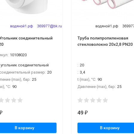
Угольник соединительный
Труба полипропиленовая
20
стекловолокно 20х2,8 PN20
икул:
10108020
угольник соединительный
:
20
соединительный размер:
20
:
3,4
ение (max), бар:
25
t (max), °С:
90
x), °С:
90
Давление (max), бар:
25
49
₽
₽
В корзину
В корзину