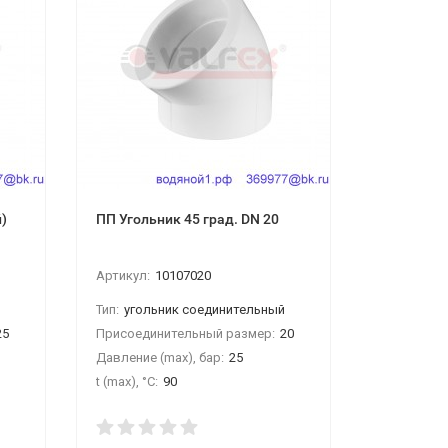
)
ПП Угольник 45 град. DN 20
ПП Опора 
Артикул:
10107020
Артикул:
1
Тип:
угольник соединительный
Тип:
клипс
25
Присоединительный размер:
20
Присоедин
Давление (max), бар:
25
Материал:
t (max), °С:
90
Производи