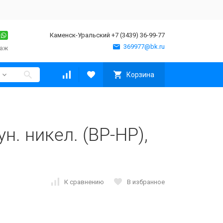
Каменск-Уральский +7 (3439) 36-99-77
369977@bk.ru
таж
Корзина
н. никел. (ВР-НР),
К сравнению
В избранное
N