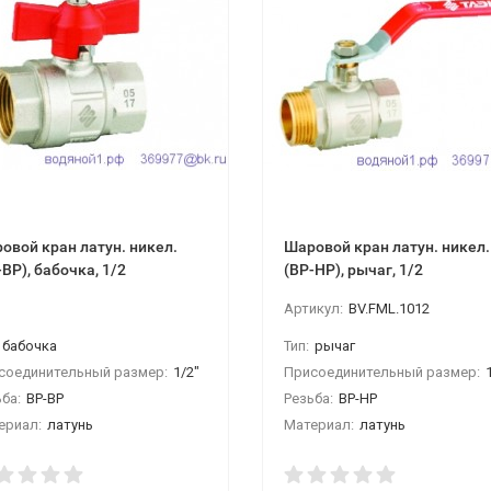
овой кран латун. никел.
Шаровой кран латун. никел.
-ВР), бабочка, 1/2
(ВР-НР), рычаг, 1/2
Артикул:
BV.FML.1012
бабочка
Тип:
рычаг
соединительный размер:
1/2"
Присоединительный размер:
ба:
ВР-ВР
Резьба:
ВР-НР
ериал:
латунь
Материал:
латунь