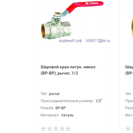
Шаровой кран латун. никел.
Шар
(ВР-ВР), рычаг, 1/2
(ВР
Тип:
рычаг
Тип:
Присоединительный размер:
1/2"
При
Резьба:
ВР-ВР
Резь
Материал:
латунь
Мат