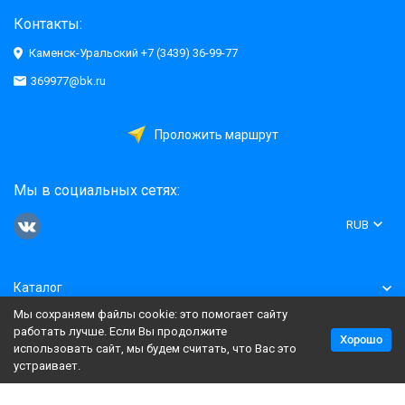
Контакты:
Каменск-Уральский +7 (3439) 36-99-77
369977@bk.ru
Проложить маршрут
Мы в социальных сетях:
RUB
Каталог
Мы сохраняем файлы cookie: это помогает сайту
Информация
работать лучше. Если Вы продолжите
Хорошо
использовать сайт, мы будем считать, что Вас это
устраивает.
Политика персональных данных
Карта сайта