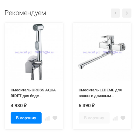
Рекомендуем
Смеситель GROSS AQUA
Смеситель LEDEME для
BIDET для биде
ванны с длинным
встроенный GA042601C
изливом 400 мм L2267
4 930
5 390
₽
₽
В корзину
В корзину