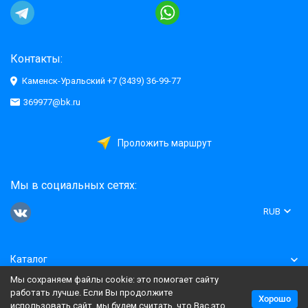
Контакты:
Каменск-Уральский +7 (3439) 36-99-77
369977@bk.ru
Проложить маршрут
Мы в социальных сетях:
RUB
Каталог
Мы сохраняем файлы cookie: это помогает сайту
Информация
работать лучше. Если Вы продолжите
Хорошо
использовать сайт, мы будем считать, что Вас это