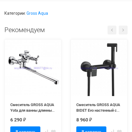
Категории:
Gross Aqua
Рекомендуем
Смеситель GROSS AQUA
Смеситель GROSS AQUA
Yota для ванны длинный
BIDET Evo настенный с
нос 7088039C-35L(F) (8)
гигиеническим душем
6 290
8 960
₽
₽
GA012202MВ
(GA012201MВ)
В корзину
В корзину