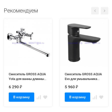
Рекомендуем
Смеситель GROSS AQUA
Смеситель GROSS AQUA
Yota для ванны длинный
Evo для умывальника
нос 7088039C-35L(F) (8)
6241297MB
6 290
5 960
₽
₽
В корзину
В корзину