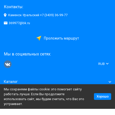
Контакты:
Каменск-Уральский +7 (3439) 36-99-77
369977@bk.ru
Проложить маршрут
Мы в социальных сетях:
RUB
Каталог
Мы сохраняем файлы cookie: это помогает сайту
Информация
работать лучше. Если Вы продолжите
Хорошо
использовать сайт, мы будем считать, что Вас это
устраивает.
Политика персональных данных
Карта сайта