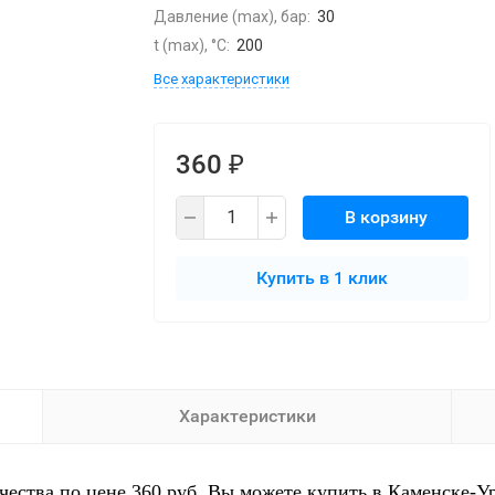
Давление (max), бар:
30
t (max), °С:
200
Все характеристики
360
₽
В корзину
Купить в 1 клик
Характеристики
ачества по цене 360 руб. Вы можете купить в Каменске-У