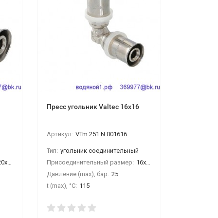
Пресс угольник Valtec 16х16
Компресс
16-16 со
Артикул:
VTm.251.N.001616
Артикул:
C
Тип:
угольник соединительный
Тип:
тройн
0х20
Присоединительный размер:
16х16
Присоедин
Давление (max), бар:
25
Давление (
t (max), °С:
115
t (max), °С: