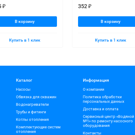
5
352
₽
₽
В корзину
В корзину
Купить в 1 клик
Купить в 1 клик
Каталог
Информация
Насосы
О компании
Обвязка для скважин
Политика обработки
персональных данных
Водонагреватели
Доставка и оплата
Трубы и фитинги
Сервисный центр «Водяной
Котлы отопления
№1» по ремонту насосного
оборудования
Комплектующие систем
отопления
Контакты