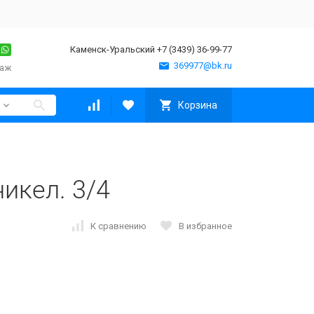
Каменск-Уральский +7 (3439) 36-99-77
369977@bk.ru
таж
Корзина
никел. 3/4
К сравнению
В избранное