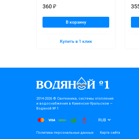
360
35
₽
В корзину
Купить в 1 клик
2014-2026 © Cантехника, системы отопления
и водоснабжения в Каменске-Уральском —
Водяной № 1
RUB
Политика персональных данных
Карта сайта