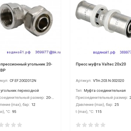
прессионный угольник 20-
Пресс муфта Valtec 20х20
"ВР
икул:
CF.EF.2002012N
Артикул:
VTm.203.N.002020
угольник переходной
Тип:
Муфта соединительная
соединительный размер:
20-1/2"ВР
Присоединительный размер:
2
ение (max), бар:
12
Давление (max), бар:
25
x), °С:
95
t (max), °С:
115