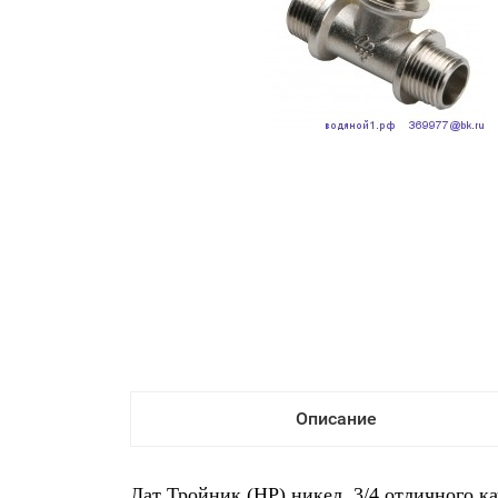
Описание
Лат Тройник (НР) никел. 3/4 отличного к