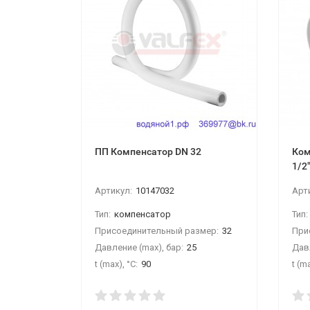
ПП Компенсатор DN 32
Ком
1/2
Артикул:
10147032
Арт
Тип:
компенсатор
Тип:
Присоединительный размер:
32
При
Давление (max), бар:
25
Давл
t (max), °С:
90
t (ma